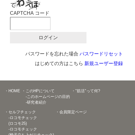
CAPTCHA コード
パスワードを忘れた場合
パスワードリセット
はじめての方はこちら
新規ユーザー登録
・HOME
・このHPについて
・"筋活"って何?
-このホームページの目的
-研究者紹介
・セルフチェック
・会員限定ページ
-ロコモチェック
(ロコモ25)
-ロコモチェック
(椅子立ち上がりチェック)