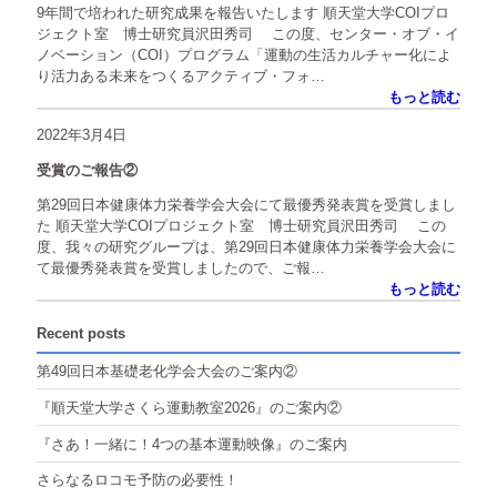
9年間で培われた研究成果を報告いたします 順天堂大学COIプロ
ジェクト室 博士研究員沢田秀司 この度、センター・オブ・イ
ノベーション（COI）プログラム「運動の生活カルチャー化によ
り活力ある未来をつくるアクティブ・フォ…
もっと読む
2022年3月4日
受賞のご報告②
第29回日本健康体力栄養学会大会にて最優秀発表賞を受賞しまし
た 順天堂大学COIプロジェクト室 博士研究員沢田秀司 この
度、我々の研究グループは、第29回日本健康体力栄養学会大会に
て最優秀発表賞を受賞しましたので、ご報…
もっと読む
Recent posts
第49回日本基礎老化学会大会のご案内②
『順天堂大学さくら運動教室2026』のご案内②
『さあ！一緒に！4つの基本運動映像』のご案内
さらなるロコモ予防の必要性！