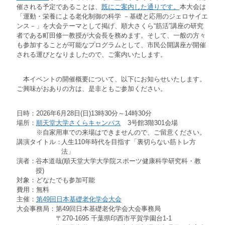
催される予定であることは、
既にご案内した通りです。
本大会は
「運動・栄養による老化制御の科学 －基礎と応用のジェロサイエ
ンス－」を大会テーマとして掲げ、順大さくら“筋活”講座の研究
者である町田修一教授が大会長を務めます。そして、一般の方々
も参加することが可能なプログラムとして、市民公開講座が開催
される運びとなりましたので、ご案内いたします。
本イベントの開催概要について、以下にお知らせいたします。
ご興味がおありの方は、是非ともご参加ください。
日時：
2026年6月28日(日)13時30分～14時30分
場所：
順天堂大学さくらキャンパス
3号館3階301会場
※自家用車での来場はできませんので、ご留意ください。
講演タイトル：
人生110年時代を目指す「裏切らない筋トレ方
法」
演者：
谷本道哉(順天堂大学大学院スポーツ健康科学研究科・教
授)
対象：
どなたでも参加可能
費用：
無料
主催：
第49回日本基礎老化学会大会
大会事務局：
第49回日本基礎老化学会大会事務局
〒270-1695 千葉県印西市平賀学園台1-1