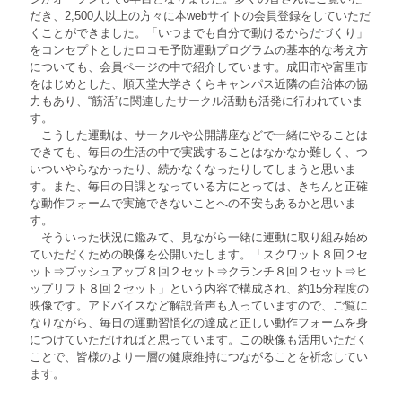
だき、2,500人以上の方々に本webサイトの会員登録をしていただ
くことができました。「いつまでも自分で動けるからだづくり」
をコンセプトとしたロコモ予防運動プログラムの基本的な考え方
についても、会員ページの中で紹介しています。成田市や富里市
をはじめとした、順天堂大学さくらキャンパス近隣の自治体の協
力もあり、“筋活”に関連したサークル活動も活発に行われていま
す。
こうした運動は、サークルや公開講座などで一緒にやることは
できても、毎日の生活の中で実践することはなかなか難しく、つ
いついやらなかったり、続かなくなったりしてしまうと思いま
す。また、毎日の日課となっている方にとっては、きちんと正確
な動作フォームで実施できないことへの不安もあるかと思いま
す。
そういった状況に鑑みて、見ながら一緒に運動に取り組み始め
ていただくための映像を公開いたします。「スクワット８回２セ
ット⇒プッシュアップ８回２セット⇒クランチ８回２セット⇒ヒ
ップリフト８回２セット」という内容で構成され、約15分程度の
映像です。アドバイスなど解説音声も入っていますので、ご覧に
なりながら、毎日の運動習慣化の達成と正しい動作フォームを身
につけていただければと思っています。この映像も活用いただく
ことで、皆様のより一層の健康維持につながることを祈念してい
ます。