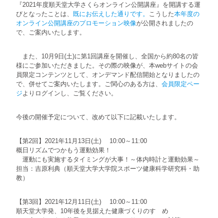
『2021年度順天堂大学さくらオンライン公開講座』を開講する運
びとなったことは、
既にお伝えした通りです。
こうした
本年度の
オンライン公開講座のプロモーション映像
が公開されましたの
で、ご案内いたします。
また、10月9日(土)に第1回講座を開催し、全国から約80名の皆
様にご参加いただきました。その際の映像が、本webサイトの会
員限定コンテンツとして、オンデマンド配信開始となりましたの
で、併せてご案内いたします。ご関心のある方は、
会員限定ペー
ジ
よりログインし、ご覧ください。
今後の開催予定について、改めて以下に記載いたします。
【第2回】2021年11月13日(土) 10:00～11:00
概日リズムでつかもう運動効果！
運動にも実施するタイミングが大事！～体内時計と運動効果～
担当：吉原利典（順天堂大学大学院スポーツ健康科学研究科・助
教）
【第3回】2021年12月11日(土) 10:00～11:00
順天堂大学発、10年後を見据えた健康づくりのすゝめ