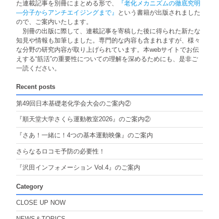
た連載記事を別冊にまとめる形で、
『老化メカニズムの徹底究明
―分子からアンチエイジングまで』
という書籍が出版されました
ので、ご案内いたします。
別冊の出版に際して、連載記事を寄稿した後に得られた新たな
知見や情報も加筆しました。専門的な内容も含まれますが、様々
な分野の研究内容が取り上げられています。本webサイトでお伝
えする“筋活”の重要性についての理解を深めるためにも、是非ご
一読ください。
Recent posts
第49回日本基礎老化学会大会のご案内②
『順天堂大学さくら運動教室2026』のご案内②
『さあ！一緒に！4つの基本運動映像』のご案内
さらなるロコモ予防の必要性！
『沢田インフォメーション Vol.4』のご案内
Category
CLOSE UP NOW
NEWS＆TOPICS