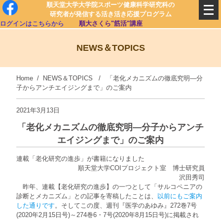
順天堂大学大学院スポーツ健康科学研究科の
研究者が発信する活き活き応援プログラム
ログインはこちらから
順大さくら"筋活"講座
NEWS＆TOPICS
Home
/
NEWS＆TOPICS
/ 「老化メカニズムの徹底究明―分
子からアンチエイジングまで」のご案内
2021年3月13日
「老化メカニズムの徹底究明―分子からアンチ
エイジングまで」のご案内
連載「老化研究の進歩」が書籍になりました
順天堂大学COIプロジェクト室 博士研究員
沢田秀司
昨年、連載【老化研究の進歩】の一つとして「サルコペニアの
診断とメカニズム」との記事を寄稿したことは、
以前にもご案内
した通りです
。そしてこの度、週刊『医学のあゆみ』272巻7号
(2020年2月15日号)～274巻6・7号(2020年8月15日号)に掲載され