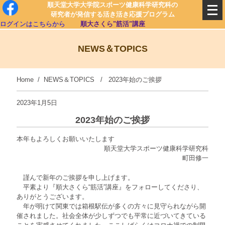
順天堂大学大学院スポーツ健康科学研究科の
研究者が発信する活き活き応援プログラム
ログインはこちらから
順大さくら"筋活"講座
NEWS＆TOPICS
Home
/
NEWS＆TOPICS
/ 2023年始のご挨拶
2023年1月5日
2023年始のご挨拶
本年もよろしくお願いいたします
順天堂大学スポーツ健康科学研究科
町田修一
謹んで新年のご挨拶を申し上げます。
平素より『順大さくら“筋活”講座』をフォローしてくださり、
ありがとうございます。
年が明けて関東では箱根駅伝が多くの方々に見守られながら開
催されました。社会全体が少しずつでも平常に近づいてきている